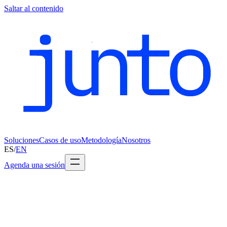
Saltar al contenido
Soluciones
Casos de uso
Metodología
Nosotros
ES
/
EN
Agenda una sesión
L
a
C
a
p
a
d
e
I
n
t
e
l
i
g
e
n
c
i
a
p
a
r
a