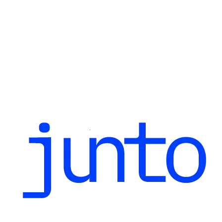
U
n
a
s
e
s
i
ó
n
d
e
3
0
m
i
n
u
t
o
s
.
S
i
n
c
o
m
p
r
o
m
i
s
o
.
Agenda tu sesión
Conoce a Junto AI