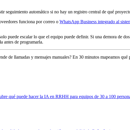
ir seguimiento automático si no hay un registro central de qué proyecto
oveedores funciona por correo o
WhatsApp Business integrado al siste
solo puede escalar lo que el equipo puede definir. Si una demora de dos 
nida antes de programarla.
pende de llamadas y mensajes manuales? En 30 minutos mapeamos qué pr
bre qué puede hacer la IA en RRHH para equipos de 30 a 100 person