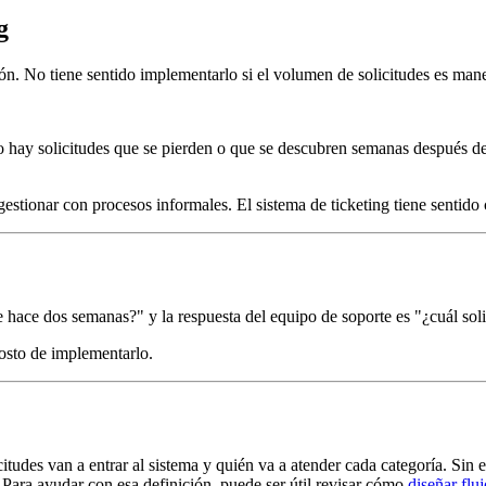
g
n. No tiene sentido implementarlo si el volumen de solicitudes es manej
 hay solicitudes que se pierden o que se descubren semanas después de 
estionar con procesos informales. El sistema de ticketing tiene sentido
e hace dos semanas?" y la respuesta del equipo de soporte es "¿cuál soli
osto de implementarlo.
icitudes van a entrar al sistema y quién va a atender cada categoría. Sin
Para ayudar con esa definición, puede ser útil revisar cómo
diseñar flu