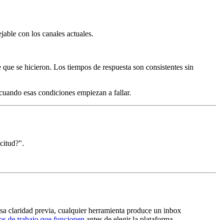
able con los canales actuales.
que se hicieron. Los tiempos de respuesta son consistentes sin
 cuando esas condiciones empiezan a fallar.
citud?".
 esa claridad previa, cualquier herramienta produce un inbox
jos de trabajo que funcionen
antes de elegir la plataforma.