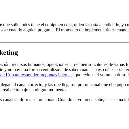
te qué solicitudes tiene el equipo en cola, quién las está atendiendo, y
scar cuando alguien pregunta. El momento de implementarlo es cuando l
keting
ación, recursos humanos, operaciones— reciben solicitudes de varias f
te y no hay una forma centralizada de saber cuántas hay, cuáles están en
 de IA para responder preguntas internas
, que reduce el volumen de solic
 llegan al canal correcto, y las que llegaron por un canal que el equipo
ga real de trabajo en ningún momento.
os canales informales funcionan. Cuando el volumen sube, el sistema in