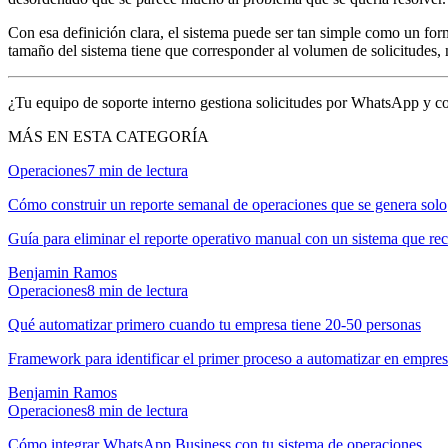
Con esa definición clara, el sistema puede ser tan simple como un for
tamaño del sistema tiene que corresponder al volumen de solicitudes, 
¿Tu equipo de soporte interno gestiona solicitudes por WhatsApp y cor
MÁS EN ESTA CATEGORÍA
Operaciones
7
min de lectura
Cómo construir un reporte semanal de operaciones que se genera solo
Guía para eliminar el reporte operativo manual con un sistema que re
Benjamin Ramos
Operaciones
8
min de lectura
Qué automatizar primero cuando tu empresa tiene 20-50 personas
Framework para identificar el primer proceso a automatizar en empres
Benjamin Ramos
Operaciones
8
min de lectura
Cómo integrar WhatsApp Business con tu sistema de operaciones