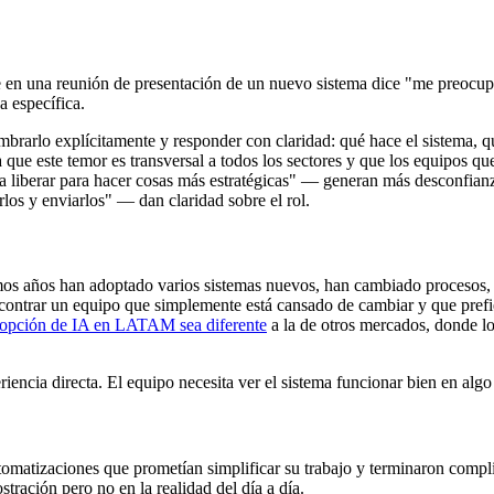
 en una reunión de presentación de un nuevo sistema dice "me preocupa
a específica.
mbrarlo explícitamente y responder con claridad: qué hace el sistema, q
que este temor es transversal a todos los sectores y que los equipos q
 a liberar para hacer cosas más estratégicas" — generan más desconfian
rlos y enviarlos" — dan claridad sobre el rol.
mos años han adoptado varios sistemas nuevos, han cambiado procesos,
contrar un equipo que simplemente está cansado de cambiar y que prefi
opción de IA en LATAM sea diferente
a la de otros mercados, donde l
iencia directa. El equipo necesita ver el sistema funcionar bien en alg
matizaciones que prometían simplificar su trabajo y terminaron compli
ración pero no en la realidad del día a día.