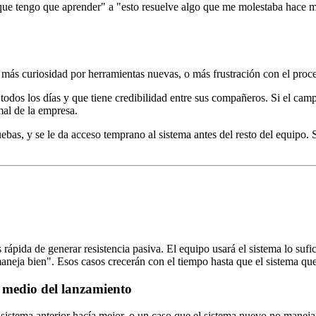
o que tengo que aprender" a "esto resuelve algo que me molestaba hace 
más curiosidad por herramientas nuevas, o más frustración con el proce
odos los días y que tiene credibilidad entre sus compañeros. Si el camp
mal de la empresa.
ebas, y se le da acceso temprano al sistema antes del resto del equipo. S
 rápida de generar resistencia pasiva. El equipo usará el sistema lo sufi
maneja bien". Esos casos crecerán con el tiempo hasta que el sistema qu
n medio del lanzamiento
sistema anterior hacía mejor, o un caso que el sistema nuevo no maneja.