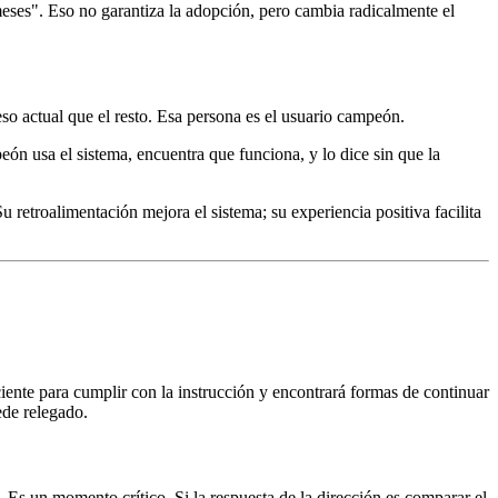
meses". Eso no garantiza la adopción, pero cambia radicalmente el
so actual que el resto. Esa persona es el usuario campeón.
eón usa el sistema, encuentra que funciona, y lo dice sin que la
u retroalimentación mejora el sistema; su experiencia positiva facilita
ciente para cumplir con la instrucción y encontrará formas de continuar
ede relegado.
 Es un momento crítico. Si la respuesta de la dirección es comparar el