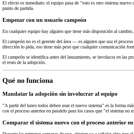
El efecto es inmediato: el equipo pasa de "esto es otro sistema nuev
punto de partida.
Empezar con un usuario campeón
En cualquier equipo hay alguien que tiene más disposición al cambio, 
El campeón no es el gerente del área — es alguien que usa el proceso t
dirección lo pida, eso tiene más peso que cualquier comunicación for
El campeón se identifica antes del lanzamiento, se involucra en las pru
el resto de la adopción.
Qué no funciona
Mandatar la adopción sin involucrar al equipo
"A partir del lunes todos deben usar el nuevo sistema" es la forma más
con el proceso anterior en paralelo para los casos que "el sistema no 
Comparar el sistema nuevo con el proceso anterior e
Durante las primeras semanas de uso, alguien va a señalar algo que el 