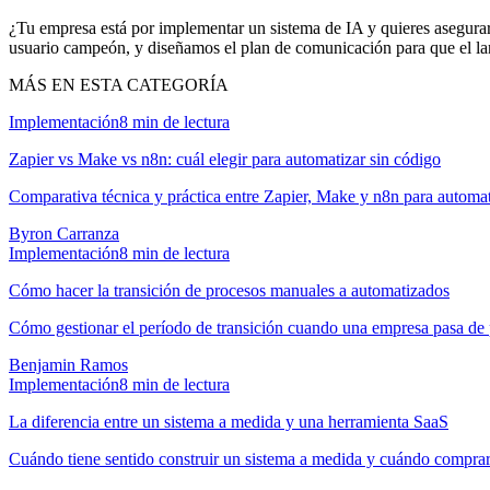
¿Tu empresa está por implementar un sistema de IA y quieres asegurart
usuario campeón, y diseñamos el plan de comunicación para que el lan
MÁS EN ESTA CATEGORÍA
Implementación
8
min de lectura
Zapier vs Make vs n8n: cuál elegir para automatizar sin código
Comparativa técnica y práctica entre Zapier, Make y n8n para autom
Byron Carranza
Implementación
8
min de lectura
Cómo hacer la transición de procesos manuales a automatizados
Cómo gestionar el período de transición cuando una empresa pasa de
Benjamin Ramos
Implementación
8
min de lectura
La diferencia entre un sistema a medida y una herramienta SaaS
Cuándo tiene sentido construir un sistema a medida y cuándo compra