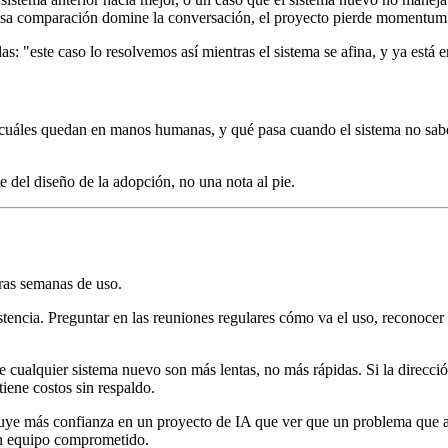
e esa comparación domine la conversación, el proyecto pierde momentum
as: "este caso lo resolvemos así mientras el sistema se afina, y ya está 
, cuáles quedan en manos humanas, y qué pasa cuando el sistema no sa
te del diseño de la adopción, no una nota al pie.
eras semanas de uso.
istencia. Preguntar en las reuniones regulares cómo va el uso, reconoce
e cualquier sistema nuevo son más lentas, no más rápidas. Si la direcc
iene costos sin respaldo.
uye más confianza en un proyecto de IA que ver que un problema que alg
 un equipo comprometido.