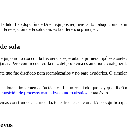
 fallido. La adopción de IA en equipos requiere tanto trabajo como la
n la recepción de la solución, es la diferencia principal.
de sola
po no lo usa con la frecuencia esperada, la primera hipótesis suele ser t
arlas. Pero con frecuencia la raíz del problema es anterior a cualquier fa
nte que fue diseñado para reemplazarlos y no para ayudarlos. O simplem
a buena implementación técnica. Es un resultado que hay que diseñar d
a
transición de procesos manuales a automatizados
tenga éxito.
as construidos a la medida: tener licencias de una IA no significa que 
uevos