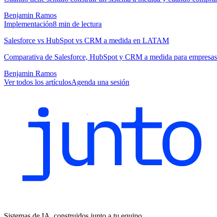
Benjamin Ramos
Implementación
8
min de lectura
Salesforce vs HubSpot vs CRM a medida en LATAM
Comparativa de Salesforce, HubSpot y CRM a medida para empresas 
Benjamin Ramos
Ver todos los artículos
Agenda una sesión
Sistemas de IA, construidos junto a tu equipo.