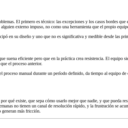
roblemas. El primero es técnico: las excepciones y los casos bordes que
 alguien externo impuso, no como una herramienta que el propio equipo
icipó en su diseño y uno que no es significativa y medible desde las pr
ue suena eficiente pero que en la práctica crea resistencia. El equipo s
que el proceso anterior.
 el proceso manual durante un período definido, da tiempo al equipo d
 por qué existe, que sepa cómo usarlo mejor que nadie, y que pueda re
semanas no tienen un canal de resolución rápido, y la frustración se ac
o generan más fricción.