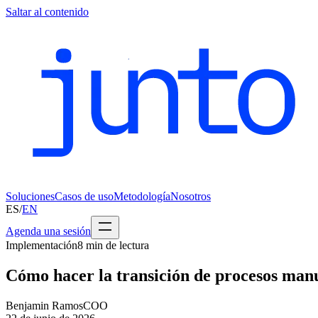
Saltar al contenido
Soluciones
Casos de uso
Metodología
Nosotros
ES
/
EN
Agenda una sesión
Implementación
8
min de lectura
Cómo hacer la transición de procesos man
Benjamin Ramos
COO