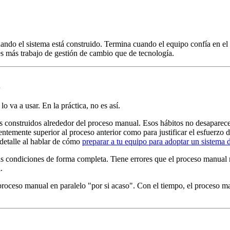
do el sistema está construido. Termina cuando el equipo confía en el s
s más trabajo de gestión de cambio que de tecnología.
l
o va a usar. En la práctica, no es así.
os construidos alrededor del proceso manual. Esos hábitos no desaparec
cientemente superior al proceso anterior como para justificar el esfuerz
detalle al hablar de cómo
preparar a tu equipo para adoptar un sistema 
s condiciones de forma completa. Tiene errores que el proceso manual
.
 proceso manual en paralelo "por si acaso". Con el tiempo, el proceso 