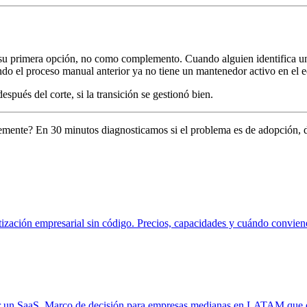
 su primera opción, no como complemento. Cuando alguien identifica u
do el proceso manual anterior ya no tiene un mantenedor activo en el 
spués del corte, si la transición se gestionó bien.
emente? En 30 minutos diagnosticamos si el problema es de adopción, d
atización empresarial sin código. Precios, capacidades y cuándo conv
r un SaaS. Marco de decisión para empresas medianas en LATAM que ev