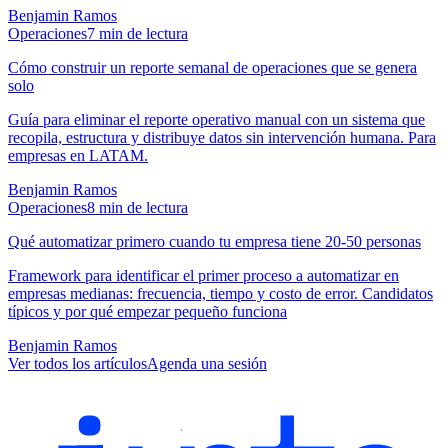
Benjamin Ramos
Operaciones
7
min de lectura
Cómo construir un reporte semanal de operaciones que se genera
solo
Guía para eliminar el reporte operativo manual con un sistema que
recopila, estructura y distribuye datos sin intervención humana. Para
empresas en LATAM.
Benjamin Ramos
Operaciones
8
min de lectura
Qué automatizar primero cuando tu empresa tiene 20-50 personas
Framework para identificar el primer proceso a automatizar en
empresas medianas: frecuencia, tiempo y costo de error. Candidatos
típicos y por qué empezar pequeño funciona
Benjamin Ramos
Ver todos los artículos
Agenda una sesión