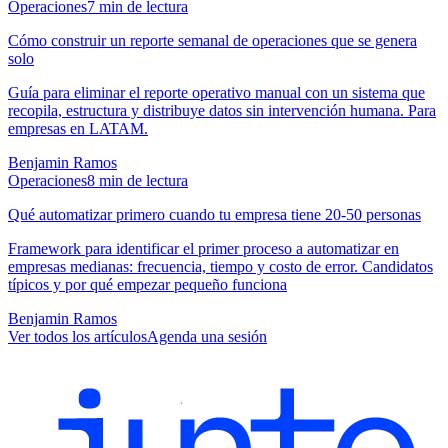
Operaciones
7
min de lectura
Cómo construir un reporte semanal de operaciones que se genera
solo
Guía para eliminar el reporte operativo manual con un sistema que
recopila, estructura y distribuye datos sin intervención humana. Para
empresas en LATAM.
Benjamin Ramos
Operaciones
8
min de lectura
Qué automatizar primero cuando tu empresa tiene 20-50 personas
Framework para identificar el primer proceso a automatizar en
empresas medianas: frecuencia, tiempo y costo de error. Candidatos
típicos y por qué empezar pequeño funciona
Benjamin Ramos
Ver todos los artículos
Agenda una sesión