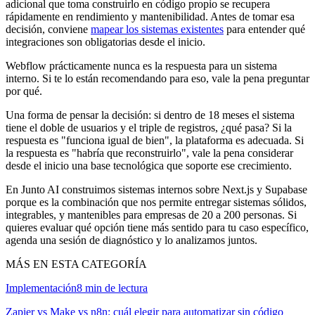
adicional que toma construirlo en código propio se recupera
rápidamente en rendimiento y mantenibilidad. Antes de tomar esa
decisión, conviene
mapear los sistemas existentes
para entender qué
integraciones son obligatorias desde el inicio.
Webflow prácticamente nunca es la respuesta para un sistema
interno. Si te lo están recomendando para eso, vale la pena preguntar
por qué.
Una forma de pensar la decisión: si dentro de 18 meses el sistema
tiene el doble de usuarios y el triple de registros, ¿qué pasa? Si la
respuesta es "funciona igual de bien", la plataforma es adecuada. Si
la respuesta es "habría que reconstruirlo", vale la pena considerar
desde el inicio una base tecnológica que soporte ese crecimiento.
En Junto AI construimos sistemas internos sobre Next.js y Supabase
porque es la combinación que nos permite entregar sistemas sólidos,
integrables, y mantenibles para empresas de 20 a 200 personas. Si
quieres evaluar qué opción tiene más sentido para tu caso específico,
agenda una sesión de diagnóstico y lo analizamos juntos.
MÁS EN ESTA CATEGORÍA
Implementación
8
min de lectura
Zapier vs Make vs n8n: cuál elegir para automatizar sin código