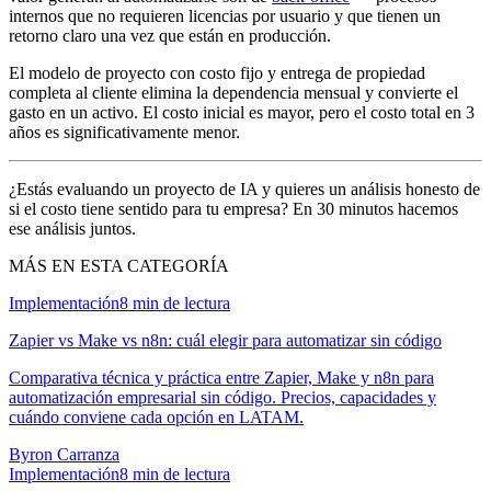
internos que no requieren licencias por usuario y que tienen un
retorno claro una vez que están en producción.
El modelo de proyecto con costo fijo y entrega de propiedad
completa al cliente elimina la dependencia mensual y convierte el
gasto en un activo. El costo inicial es mayor, pero el costo total en 3
años es significativamente menor.
¿Estás evaluando un proyecto de IA y quieres un análisis honesto de
si el costo tiene sentido para tu empresa? En 30 minutos hacemos
ese análisis juntos.
MÁS EN ESTA CATEGORÍA
Implementación
8
min de lectura
Zapier vs Make vs n8n: cuál elegir para automatizar sin código
Comparativa técnica y práctica entre Zapier, Make y n8n para
automatización empresarial sin código. Precios, capacidades y
cuándo conviene cada opción en LATAM.
Byron Carranza
Implementación
8
min de lectura