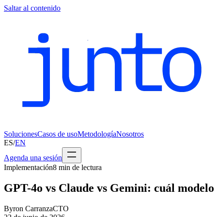
Saltar al contenido
Soluciones
Casos de uso
Metodología
Nosotros
ES
/
EN
Agenda una sesión
Implementación
8
min de lectura
GPT-4o vs Claude vs Gemini: cuál modelo u
Byron Carranza
CTO