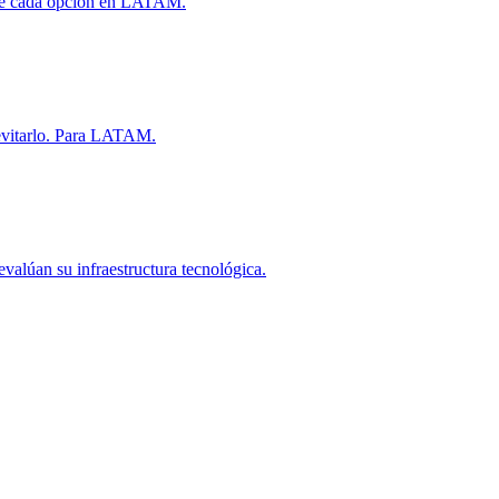
iene cada opción en LATAM.
 evitarlo. Para LATAM.
alúan su infraestructura tecnológica.