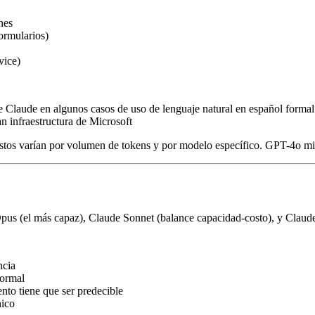
nes
ormularios)
vice)
de Claude en algunos casos de uso de lenguaje natural en español formal
n infraestructura de Microsoft
s varían por volumen de tokens y por modelo específico. GPT-4o mini
Opus (el más capaz), Claude Sonnet (balance capacidad-costo), y Claud
ncia
formal
nto tiene que ser predecible
nico