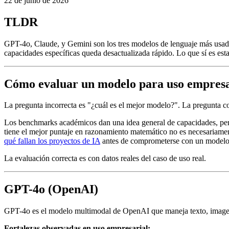
22 de junio de 2026
TLDR
GPT-4o, Claude, y Gemini son los tres modelos de lenguaje más usado
capacidades específicas queda desactualizada rápido. Lo que sí es est
Cómo evaluar un modelo para uso empresa
La pregunta incorrecta es "¿cuál es el mejor modelo?". La pregunta cor
Los benchmarks académicos dan una idea general de capacidades, pero 
tiene el mejor puntaje en razonamiento matemático no es necesariamen
qué fallan los proyectos de IA
antes de comprometerse con un modelo
La evaluación correcta es con datos reales del caso de uso real.
GPT-4o (OpenAI)
GPT-4o es el modelo multimodal de OpenAI que maneja texto, imagen
Fortalezas observadas en uso empresarial: