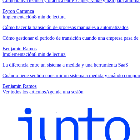
Comparativa técnica y práctica entre Zapier, Make y n8n para autom
Byron Carranza
Implementación
8
min de lectura
Cómo hacer la transición de procesos manuales a automatizados
Cómo gestionar el período de transición cuando una empresa pasa de
Benjamin Ramos
Implementación
8
min de lectura
La diferencia entre un sistema a medida y una herramienta SaaS
Cuándo tiene sentido construir un sistema a medida y cuándo compra
Benjamin Ramos
Ver todos los artículos
Agenda una sesión