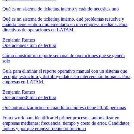
Qué es un sistema de ticketing interno y cuándo necesitas uno
Qué es un sistema de ticketing interno, qué problemas resuelve y
cuándo tiene sentido implementarlo en una empresa mediana. Para
directivos de operaciones en LATAM.
Benjamin Ramos
Operaciones
7
min de lectura
Cómo construir un reporte semanal de operaciones que se genera
solo
Guía para eliminar el reporte operativo manual con un sistema que
recopila, estructura y distribuye datos sin intervención humana. Para
empresas en LATAM.
Benjamin Ramos
Operaciones
8
min de lectura
Qué automatizar primero cuando tu empresa tiene 20-50 personas
Framework para identificar el primer proceso a automatizar en
empresas medianas: frecuencia, tiempo y costo de error. Candidatos
típicos y por qué empezar pequeño funciona