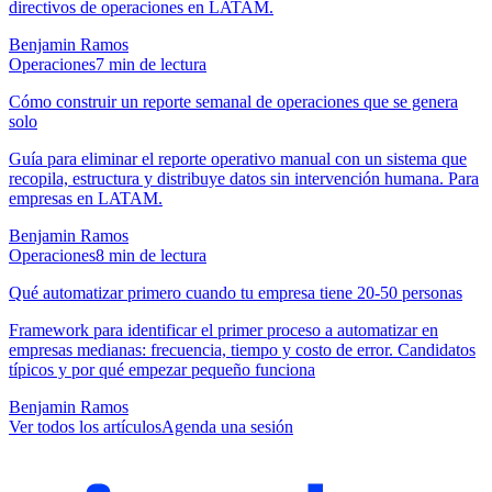
directivos de operaciones en LATAM.
Benjamin Ramos
Operaciones
7
min de lectura
Cómo construir un reporte semanal de operaciones que se genera
solo
Guía para eliminar el reporte operativo manual con un sistema que
recopila, estructura y distribuye datos sin intervención humana. Para
empresas en LATAM.
Benjamin Ramos
Operaciones
8
min de lectura
Qué automatizar primero cuando tu empresa tiene 20-50 personas
Framework para identificar el primer proceso a automatizar en
empresas medianas: frecuencia, tiempo y costo de error. Candidatos
típicos y por qué empezar pequeño funciona
Benjamin Ramos
Ver todos los artículos
Agenda una sesión