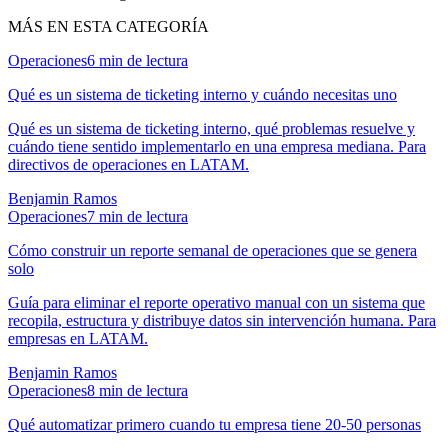
MÁS EN ESTA CATEGORÍA
Operaciones
6
min de lectura
Qué es un sistema de ticketing interno y cuándo necesitas uno
Qué es un sistema de ticketing interno, qué problemas resuelve y
cuándo tiene sentido implementarlo en una empresa mediana. Para
directivos de operaciones en LATAM.
Benjamin Ramos
Operaciones
7
min de lectura
Cómo construir un reporte semanal de operaciones que se genera
solo
Guía para eliminar el reporte operativo manual con un sistema que
recopila, estructura y distribuye datos sin intervención humana. Para
empresas en LATAM.
Benjamin Ramos
Operaciones
8
min de lectura
Qué automatizar primero cuando tu empresa tiene 20-50 personas